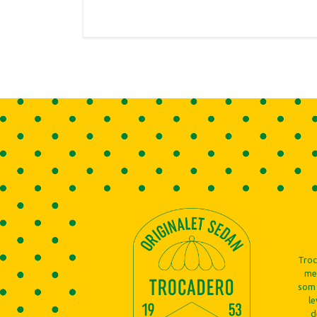
Troc
mer
som 
le
d