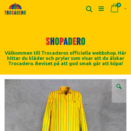
Produk
0
Sök
Cart
Välkommen till Trocaderos officiella webbshop. Här
hittar du kläder och prylar som visar att du älskar
Trocadero. Beviset på att god smak går att köpa!
Skip
to
the
end
of
the
images
gallery