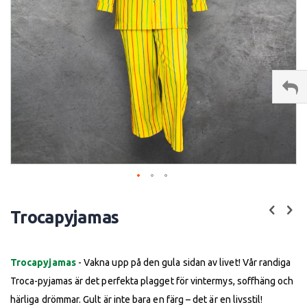
Skip
to
Trocapyjamas
the
beginning
of
the
Trocapyjamas
- Vakna upp på den gula sidan av livet! Vår randiga
images
gallery
Troca-pyjamas är det perfekta plagget för vintermys, soffhäng och
härliga drömmar. Gult är inte bara en färg – det är en livsstil!