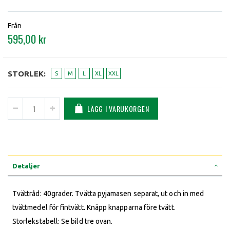
Från
595,00 kr
STORLEK
S
M
L
XL
XXL
LÄGG I VARUKORGEN
Detaljer
Tvättråd: 40grader. Tvätta pyjamasen separat, ut och in med
tvättmedel för fintvätt. Knäpp knapparna före tvätt.
Storlekstabell: Se bild tre ovan.